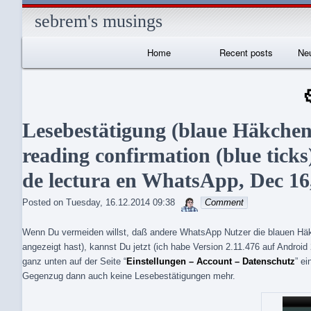
sebrem's musings
Primary
Home
Recent posts
Neu
Navigation
I
Lesebestätigung (blaue Häkchen)
reading confirmation (blue tick
de lectura en WhatsApp, Dec 16
sebrem
Posted on
Tuesday, 16.12.2014 09:38
Comment
Wenn Du vermeiden willst, daß andere WhatsApp Nutzer die blauen Hä
angezeigt hast), kannst Du jetzt (ich habe Version 2.11.476 auf Android
ganz unten auf der Seite “
Einstellungen – Account – Datenschutz
” e
Gegenzug dann auch keine Lesebestätigungen mehr.