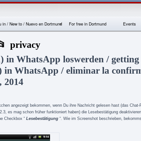
Skip
Skip
Skip
Skip
Skip
Skip
Skip
Skip
Skip
Skip
Skip
Skip
Skip
to
to
to
to
to
to
to
to
to
to
to
to
to
content
SEARCH-
RECENT-
RECENT-
ARCHIVES-
CATEGORIES-
METAWIDGET-
TAG_CLOUD-
EM_WIDGET-
LIKE-
ABOUTME_WIDGET-
RSS-
REALLYSIMPLETWITTERWIDGET-
2
POSTS-
COMMENTS-
2
2
WIDGET-
2
2
BOX-
2
2
2
2
2
2
FACEBOOK
 in / New to / Nuevo en Dortmund
For free in Dortmund
Events
nternationales
Locations
privacy
Sprachcafé
Dortmund
 in WhatsApp loswerden / getting 
s) in WhatsApp / eliminar la confir
, 2014
kchen angezeigt bekommen, wenn Du ihre Nachricht gelesen hast (das Chat-
 2.3, es mag schon früher funktioniert haben) die Lesebestätigung deaktivieren
ine Checkbox “
Lesebestätigung
“. Wie im Screenshot beschrieben, bekomms