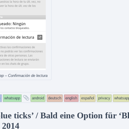
p – Confirmación de lectura
and
e
whatsapp
android
deutsch
english
español
privacy
whatsap
tagged
ue ticks’ / Bald eine Option für ‘B
 2014