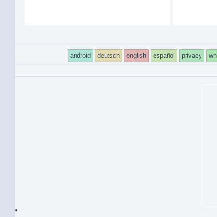
android
deutsch
english
español
privacy
wh