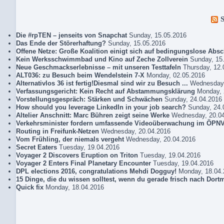
Die #rpTEN – jenseits von Snapchat
Sunday, 15.05.2016
Das Ende der Störerhaftung?
Sunday, 15.05.2016
Offene Netze: Große Koalition einigt sich auf bedingungslose Abs
Kein Werksschwimmbad und Kino auf Zeche Zollverein
Sunday, 15
Neue Geschmackserlebnisse – mit unseren Testtafeln
Thursday, 12.
ALT036: zu Besuch beim Wendelstein 7-X
Monday, 02.05.2016
Alternativlos 36 ist fertig!Diesmal sind wir zu Besuch ...
Wednesday,
Verfassungsgericht: Kein Recht auf Abstammungsklärung
Monday, 
Vorstellungsgespräch: Stärken und Schwächen
Sunday, 24.04.2016
How should you leverage LinkedIn in your job search?
Sunday, 24.
Altelier Anschnitt: Marc Bühren zeigt seine Werke
Wednesday, 20.0
Verkehrsminister fordern umfassende Videoüberwachung im ÖPN
Routing in Freifunk-Netzen
Wednesday, 20.04.2016
Vom Frühling, der niemals vergeht
Wednesday, 20.04.2016
Secret Eaters
Tuesday, 19.04.2016
Voyager 2 Discovers Eruption on Triton
Tuesday, 19.04.2016
Voyager 2 Enters Final Planetary Encounter
Tuesday, 19.04.2016
DPL elections 2016, congratulations Mehdi Dogguy!
Monday, 18.04.
15 Dinge, die du wissen solltest, wenn du gerade frisch nach Dor
Quick fix
Monday, 18.04.2016