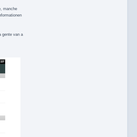
ke, manche
nformationen
a gente van a