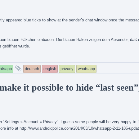
ntly appeared blue ticks to show at the sender’s chat window once the messa
uen blauen Häkchen einbauen. Die blauen Haken zeigen dem Absender, daß d
e geöffnet wurde.
and
atsapp
deutsch
english
privacy
whatsapp
tagged
ake it possible to hide “last seen”
 “Settings » Account » Privacy”. I guess some people will be very happy to fi
ore info at
http://www.androidpolice.com/2014/03/10/whatsapp-2-11-186-updat