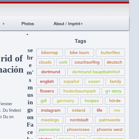
Photos
About / Imprint
Datenschutzerklär
Tags
ung
se
bikemap
bike tours
butterflies
rid of
br
clouds
cork
couchsurfing
deutsch
e
mación
m'
dortmund
dortmund hauptbahnhof
s
english
español
essen
family
m
flowers
fredenbaumpark
g+ story
us
gdl
germany
hospex
hörde
in
Fenster
gs
instagram
ireland
life
me
. Du findest
on
t Du im
meetings
nordstadt
palmweide
Fa
panoramio
phoenixsee
phoenix west
ce