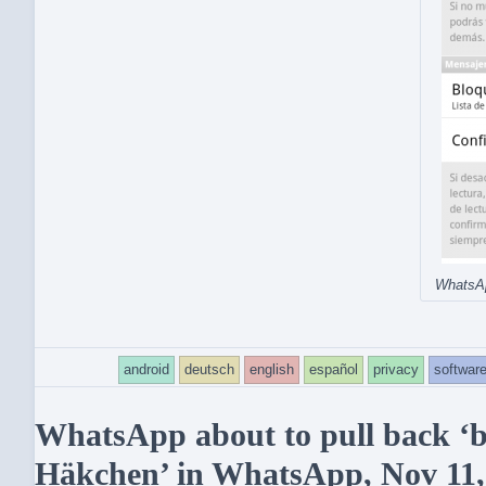
WhatsAp
android
deutsch
english
español
privacy
softwar
WhatsApp about to pull back ‘bl
Häkchen’ in WhatsApp, Nov 11,