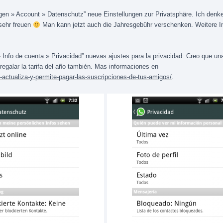
ngen » Account » Datenschutz” neue Einstellungen zur Privatsphäre. Ich den
 sehr freuen
Man kann jetzt auch die Jahresgebühr verschenken. Weitere I
 Info de cuenta » Privacidad” nuevas ajustes para la privacidad. Creo que un
egalar la tarifa del año también. Mas informaciones en
actualiza-y-permite-pagar-las-suscripciones-de-tus-amigos/
.