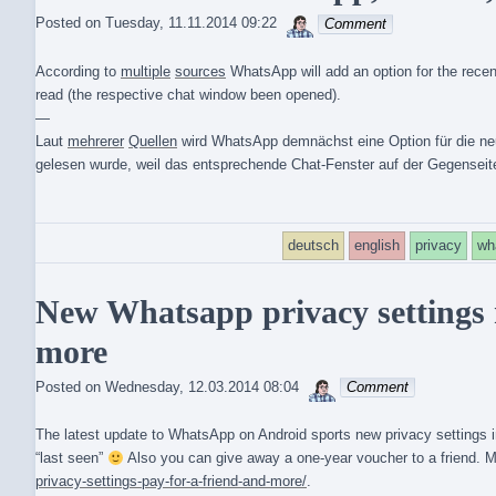
sebrem
Posted on
Tuesday, 11.11.2014 09:22
Comment
According to
multiple
sources
WhatsApp will add an option for the rece
read (the respective chat window been opened).
—
Laut
mehrerer
Quellen
wird WhatsApp demnächst eine Option für die ne
gelesen wurde, weil das entsprechende Chat-Fenster auf der Gegenseit
deutsch
english
privacy
wh
New Whatsapp privacy settings m
more
sebrem
Posted on
Wednesday, 12.03.2014 08:04
Comment
The latest update to WhatsApp on Android sports new privacy settings in
“last seen”
Also you can give away a one-year voucher to a friend. M
privacy-settings-pay-for-a-friend-and-more/
.