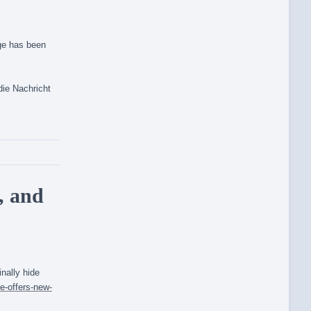
ge has been
ie Nachricht
, and
nally hide
e-offers-new-