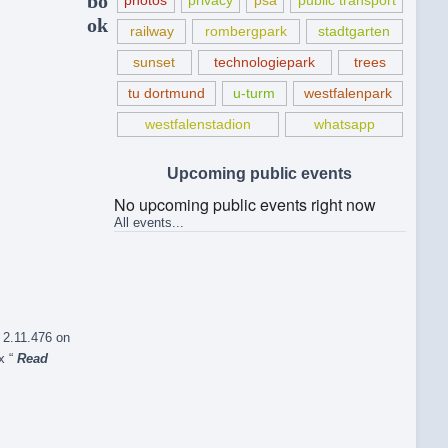
bo
photos
privacy
psa
public transport
ok
railway
rombergpark
stadtgarten
sunset
technologiepark
trees
tu dortmund
u-turm
westfalenpark
westfalenstadion
whatsapp
Upcoming public events
No upcoming public events right now
All events...
 2.11.476 on
x “
Read