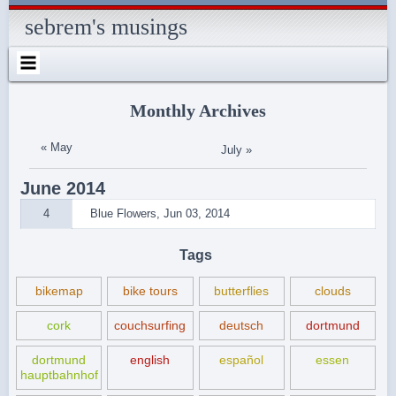
Skip
Skip
Skip
Skip
Skip
Skip
Skip
Skip
Skip
Skip
Skip
Skip
Skip
to
to
to
to
to
to
to
to
to
to
to
to
to
sebrem's musings
content
SEARCH-
RECENT-
RECENT-
ARCHIVES-
CATEGORIES-
METAWIDGET-
TAG_CLOUD-
EM_WIDGET-
LIKE-
ABOUTME_WIDGET-
RSS-
REALLYSIMPLETWITTERWIDGET-
2
POSTS-
COMMENTS-
2
2
WIDGET-
2
2
BOX-
2
2
2
2
2
2
FACEBOOK
Monthly Archives
« May
July »
June
2014
4
Blue Flowers, Jun 03, 2014
Tags
bikemap
bike tours
butterflies
clouds
cork
couchsurfing
deutsch
dortmund
dortmund
english
español
essen
hauptbahnhof