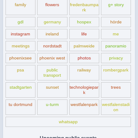
family
flowers
fredenbaumpa
g+ story
rk
gdl
germany
hospex
hörde
instagram
ireland
life
me
meetings
nordstadt
palmweide
panoramio
phoenixsee
phoenix west
photos
privacy
psa
public
railway
rombergpark
transport
stadtgarten
sunset
technologiepar
trees
k
tu dortmund
u-turm
westfalenpark
westfalenstadi
on
whatsapp