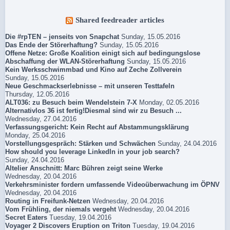
Shared feedreader articles
Die #rpTEN – jenseits von Snapchat
Sunday, 15.05.2016
Das Ende der Störerhaftung?
Sunday, 15.05.2016
Offene Netze: Große Koalition einigt sich auf bedingungslose
Abschaffung der WLAN-Störerhaftung
Sunday, 15.05.2016
Kein Werksschwimmbad und Kino auf Zeche Zollverein
Sunday, 15.05.2016
Neue Geschmackserlebnisse – mit unseren Testtafeln
Thursday, 12.05.2016
ALT036: zu Besuch beim Wendelstein 7-X
Monday, 02.05.2016
Alternativlos 36 ist fertig!Diesmal sind wir zu Besuch ...
Wednesday, 27.04.2016
Verfassungsgericht: Kein Recht auf Abstammungsklärung
Monday, 25.04.2016
Vorstellungsgespräch: Stärken und Schwächen
Sunday, 24.04.2016
How should you leverage LinkedIn in your job search?
Sunday, 24.04.2016
Altelier Anschnitt: Marc Bühren zeigt seine Werke
Wednesday, 20.04.2016
Verkehrsminister fordern umfassende Videoüberwachung im ÖPNV
Wednesday, 20.04.2016
Routing in Freifunk-Netzen
Wednesday, 20.04.2016
Vom Frühling, der niemals vergeht
Wednesday, 20.04.2016
Secret Eaters
Tuesday, 19.04.2016
Voyager 2 Discovers Eruption on Triton
Tuesday, 19.04.2016