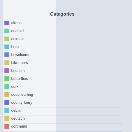
Categories
altena
android
animals
berlin
bewelcome
bike tours
bochum
butterflies
cork
couchsurfing
county kerry
debian
deutsch
dortmund