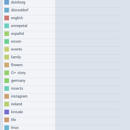
duisburg
düsseldorf
english
ennepetal
español
essen
events
family
flowers
G+ story
germany
insects
instagram
ireland
kinsale
life
linux