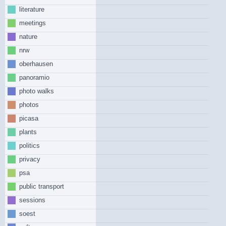
literature
meetings
nature
nrw
oberhausen
panoramio
photo walks
photos
picasa
plants
politics
privacy
psa
public transport
sessions
soest