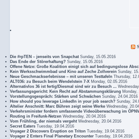
Die #rpTEN – jenseits von Snapchat
Sunday, 15.05.2016
Das Ende der Störerhaftung?
Sunday, 15.05.2016
Offene Netze: Große Koalition einigt sich auf bedingungslose Abs
Kein Werksschwimmbad und Kino auf Zeche Zollverein
Sunday, 15
Neue Geschmackserlebnisse – mit unseren Testtafeln
Thursday, 12.
ALT036: zu Besuch beim Wendelstein 7-X
Monday, 02.05.2016
Alternativlos 36 ist fertig!Diesmal sind wir zu Besuch ...
Wednesday,
Verfassungsgericht: Kein Recht auf Abstammungsklärung
Monday, 
Vorstellungsgespräch: Stärken und Schwächen
Sunday, 24.04.2016
How should you leverage LinkedIn in your job search?
Sunday, 24.
Altelier Anschnitt: Marc Bühren zeigt seine Werke
Wednesday, 20.0
Verkehrsminister fordern umfassende Videoüberwachung im ÖPN
Routing in Freifunk-Netzen
Wednesday, 20.04.2016
Vom Frühling, der niemals vergeht
Wednesday, 20.04.2016
Secret Eaters
Tuesday, 19.04.2016
Voyager 2 Discovers Eruption on Triton
Tuesday, 19.04.2016
Voyager 2 Enters Final Planetary Encounter
Tuesday, 19.04.2016