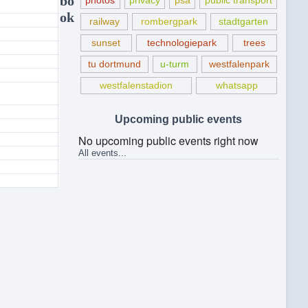
bo
photos
privacy
psa
public transport
ok
railway
rombergpark
stadtgarten
sunset
technologiepark
trees
tu dortmund
u-turm
westfalenpark
westfalenstadion
whatsapp
Upcoming public events
No upcoming public events right now
All events...