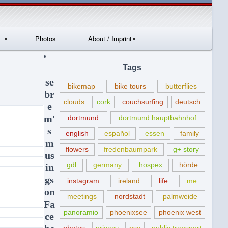
Photos
About / Imprint
Datenschutzerklär
Tags
ung
se
bikemap
bike tours
butterflies
br
clouds
cork
couchsurfing
deutsch
e
m'
dortmund
dortmund hauptbahnhof
s
english
español
essen
family
m
flowers
fredenbaumpark
g+ story
us
gdl
germany
hospex
hörde
in
gs
instagram
ireland
life
me
on
meetings
nordstadt
palmweide
Fa
panoramio
phoenixsee
phoenix west
ce