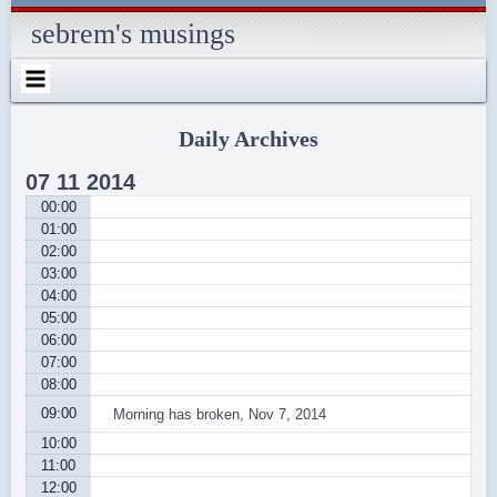
Skip
Skip
Skip
Skip
Skip
Skip
Skip
Skip
Skip
Skip
Skip
Skip
Skip
to
to
to
to
to
to
to
to
to
to
to
to
to
sebrem's musings
content
SEARCH-
RECENT-
RECENT-
ARCHIVES-
CATEGORIES-
METAWIDGET-
TAG_CLOUD-
EM_WIDGET-
LIKE-
ABOUTME_WIDGET-
RSS-
REALLYSIMPLETWITTERWIDGET-
2
POSTS-
COMMENTS-
2
2
WIDGET-
2
2
BOX-
2
2
2
2
2
2
FACEBOOK
Daily Archives
07
11
2014
00:00
01:00
02:00
03:00
04:00
05:00
06:00
07:00
08:00
09:00
Morning has broken, Nov 7, 2014
10:00
11:00
12:00