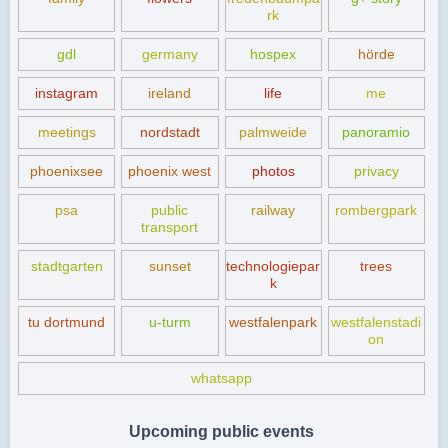
rk
gdl
germany
hospex
hörde
instagram
ireland
life
me
meetings
nordstadt
palmweide
panoramio
phoenixsee
phoenix west
photos
privacy
psa
public
railway
rombergpark
transport
stadtgarten
sunset
technologiepar
trees
k
tu dortmund
u-turm
westfalenpark
westfalenstadi
on
whatsapp
Upcoming public events