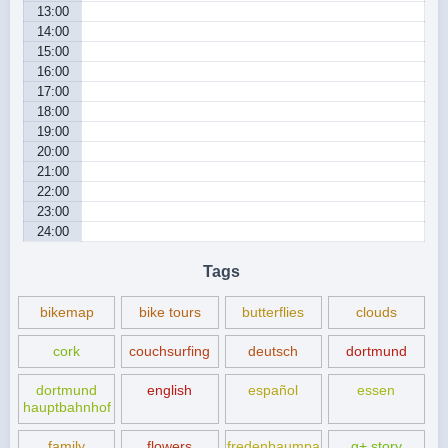
13:00
14:00
15:00
16:00
17:00
18:00
19:00
20:00
21:00
22:00
23:00
24:00
Tags
bikemap
bike tours
butterflies
clouds
cork
couchsurfing
deutsch
dortmund
dortmund
english
español
essen
hauptbahnhof
family
flowers
fredenbaumpa
g+ story