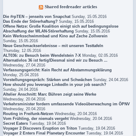
Shared feedreader articles
Die #rpTEN – jenseits von Snapchat
Sunday, 15.05.2016
Das Ende der Störerhaftung?
Sunday, 15.05.2016
Offene Netze: Große Koalition einigt sich auf bedingungslose
Abschaffung der WLAN-Störerhaftung
Sunday, 15.05.2016
Kein Werksschwimmbad und Kino auf Zeche Zollverein
Sunday, 15.05.2016
Neue Geschmackserlebnisse – mit unseren Testtafeln
Thursday, 12.05.2016
ALT036: zu Besuch beim Wendelstein 7-X
Monday, 02.05.2016
Alternativlos 36 ist fertig!Diesmal sind wir zu Besuch ...
Wednesday, 27.04.2016
Verfassungsgericht: Kein Recht auf Abstammungsklärung
Monday, 25.04.2016
Vorstellungsgespräch: Stärken und Schwächen
Sunday, 24.04.2016
How should you leverage LinkedIn in your job search?
Sunday, 24.04.2016
Altelier Anschnitt: Marc Bühren zeigt seine Werke
Wednesday, 20.04.2016
Verkehrsminister fordern umfassende Videoüberwachung im ÖPNV
Wednesday, 20.04.2016
Routing in Freifunk-Netzen
Wednesday, 20.04.2016
Vom Frühling, der niemals vergeht
Wednesday, 20.04.2016
Secret Eaters
Tuesday, 19.04.2016
Voyager 2 Discovers Eruption on Triton
Tuesday, 19.04.2016
Voyager 2 Enters Final Planetary Encounter
Tuesday, 19.04.2016