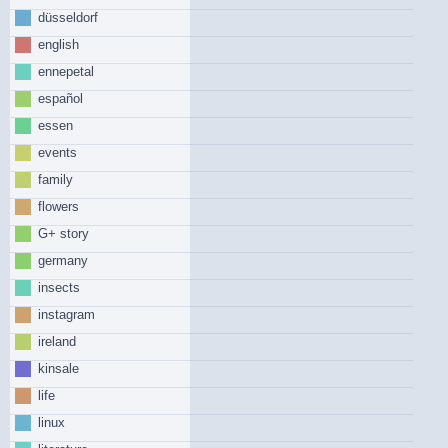
düsseldorf
english
ennepetal
español
essen
events
family
flowers
G+ story
germany
insects
instagram
ireland
kinsale
life
linux