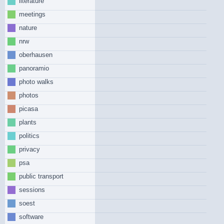
literature
meetings
nature
nrw
oberhausen
panoramio
photo walks
photos
picasa
plants
politics
privacy
psa
public transport
sessions
soest
software