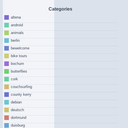
Categories
altena
android
animals
berlin
bewelcome
bike tours
bochum
butterflies
cork
couchsurfing
county kerry
debian
deutsch
dortmund
duisburg