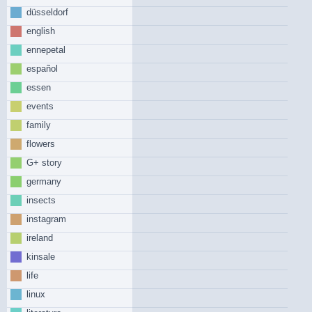
düsseldorf
english
ennepetal
español
essen
events
family
flowers
G+ story
germany
insects
instagram
ireland
kinsale
life
linux