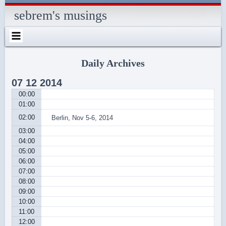
Skip
Skip
Skip
Skip
Skip
Skip
Skip
Skip
Skip
Skip
Skip
Skip
Skip
to
to
to
to
to
to
to
to
to
to
to
to
to
sebrem's musings
content
SEARCH-
RECENT-
RECENT-
ARCHIVES-
CATEGORIES-
METAWIDGET-
TAG_CLOUD-
EM_WIDGET-
LIKE-
ABOUTME_WIDGET-
RSS-
REALLYSIMPLETWITTERWIDGET-
2
POSTS-
COMMENTS-
2
2
WIDGET-
2
2
BOX-
2
2
2
2
2
2
FACEBOOK
Daily Archives
07
12
2014
00:00
01:00
02:00
Berlin, Nov 5-6, 2014
03:00
04:00
05:00
06:00
07:00
08:00
09:00
10:00
11:00
12:00