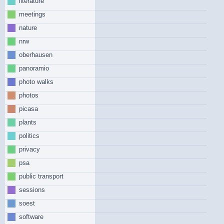
literature
meetings
nature
nrw
oberhausen
panoramio
photo walks
photos
picasa
plants
politics
privacy
psa
public transport
sessions
soest
software