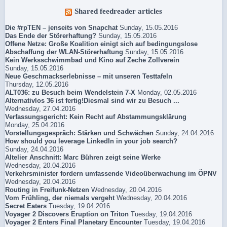
Shared feedreader articles
Die #rpTEN – jenseits von Snapchat
Sunday, 15.05.2016
Das Ende der Störerhaftung?
Sunday, 15.05.2016
Offene Netze: Große Koalition einigt sich auf bedingungslose
Abschaffung der WLAN-Störerhaftung
Sunday, 15.05.2016
Kein Werksschwimmbad und Kino auf Zeche Zollverein
Sunday, 15.05.2016
Neue Geschmackserlebnisse – mit unseren Testtafeln
Thursday, 12.05.2016
ALT036: zu Besuch beim Wendelstein 7-X
Monday, 02.05.2016
Alternativlos 36 ist fertig!Diesmal sind wir zu Besuch ...
Wednesday, 27.04.2016
Verfassungsgericht: Kein Recht auf Abstammungsklärung
Monday, 25.04.2016
Vorstellungsgespräch: Stärken und Schwächen
Sunday, 24.04.2016
How should you leverage LinkedIn in your job search?
Sunday, 24.04.2016
Altelier Anschnitt: Marc Bühren zeigt seine Werke
Wednesday, 20.04.2016
Verkehrsminister fordern umfassende Videoüberwachung im ÖPNV
Wednesday, 20.04.2016
Routing in Freifunk-Netzen
Wednesday, 20.04.2016
Vom Frühling, der niemals vergeht
Wednesday, 20.04.2016
Secret Eaters
Tuesday, 19.04.2016
Voyager 2 Discovers Eruption on Triton
Tuesday, 19.04.2016
Voyager 2 Enters Final Planetary Encounter
Tuesday, 19.04.2016