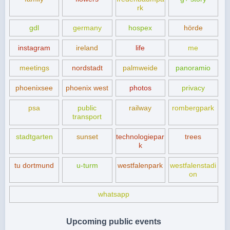
rk
gdl
germany
hospex
hörde
instagram
ireland
life
me
meetings
nordstadt
palmweide
panoramio
phoenixsee
phoenix west
photos
privacy
psa
public
railway
rombergpark
transport
stadtgarten
sunset
technologiepar
trees
k
tu dortmund
u-turm
westfalenpark
westfalenstadi
on
whatsapp
Upcoming public events