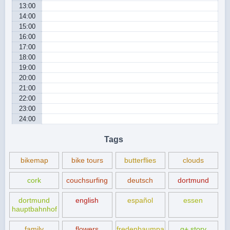
13:00
14:00
15:00
16:00
17:00
18:00
19:00
20:00
21:00
22:00
23:00
24:00
Tags
bikemap
bike tours
butterflies
clouds
cork
couchsurfing
deutsch
dortmund
dortmund
english
español
essen
hauptbahnhof
family
flowers
fredenbaumpa
g+ story