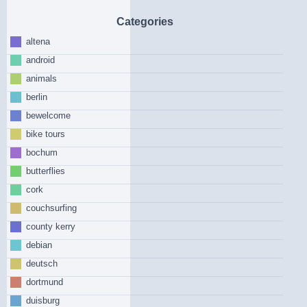
Categories
altena
android
animals
berlin
bewelcome
bike tours
bochum
butterflies
cork
couchsurfing
county kerry
debian
deutsch
dortmund
duisburg