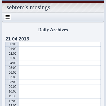
Skip
Skip
Skip
Skip
Skip
Skip
Skip
Skip
Skip
Skip
Skip
Skip
Skip
to
to
to
to
to
to
to
to
to
to
to
to
to
sebrem's musings
content
SEARCH-
RECENT-
RECENT-
ARCHIVES-
CATEGORIES-
METAWIDGET-
TAG_CLOUD-
EM_WIDGET-
LIKE-
ABOUTME_WIDGET-
RSS-
REALLYSIMPLETWITTERWIDGET-
2
POSTS-
COMMENTS-
2
2
WIDGET-
2
2
BOX-
2
2
2
2
2
2
FACEBOOK
Daily Archives
21
04
2015
00:00
01:00
02:00
03:00
04:00
05:00
06:00
07:00
08:00
09:00
10:00
11:00
12:00
13:00