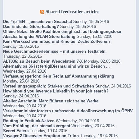
Shared feedreader articles
Die #rpTEN – jenseits von Snapchat
Sunday, 15.05.2016
Das Ende der Störerhaftung?
Sunday, 15.05.2016
Offene Netze: Große Koalition einigt sich auf bedingungslose
Abschaffung der WLAN-Störerhaftung
Sunday, 15.05.2016
Kein Werksschwimmbad und Kino auf Zeche Zollverein
Sunday, 15.05.2016
Neue Geschmackserlebnisse – mit unseren Testtafeln
Thursday, 12.05.2016
ALT036: zu Besuch beim Wendelstein 7-X
Monday, 02.05.2016
Alternativlos 36 ist fertig!Diesmal sind wir zu Besuch ...
Wednesday, 27.04.2016
Verfassungsgericht: Kein Recht auf Abstammungsklärung
Monday, 25.04.2016
Vorstellungsgespräch: Stärken und Schwächen
Sunday, 24.04.2016
How should you leverage LinkedIn in your job search?
Sunday, 24.04.2016
Altelier Anschnitt: Marc Bühren zeigt seine Werke
Wednesday, 20.04.2016
Verkehrsminister fordern umfassende Videoüberwachung im ÖPNV
Wednesday, 20.04.2016
Routing in Freifunk-Netzen
Wednesday, 20.04.2016
Vom Frühling, der niemals vergeht
Wednesday, 20.04.2016
Secret Eaters
Tuesday, 19.04.2016
Voyager 2 Discovers Eruption on Triton
Tuesday, 19.04.2016