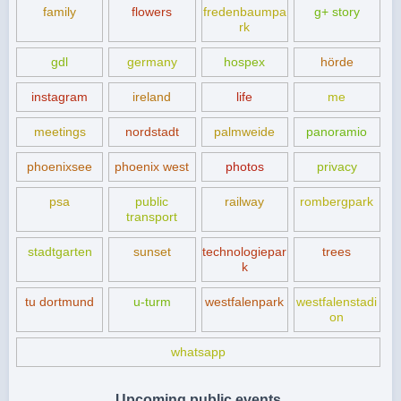
family
flowers
fredenbaumpa
g+ story
rk
gdl
germany
hospex
hörde
instagram
ireland
life
me
meetings
nordstadt
palmweide
panoramio
phoenixsee
phoenix west
photos
privacy
psa
public
railway
rombergpark
transport
stadtgarten
sunset
technologiepar
trees
k
tu dortmund
u-turm
westfalenpark
westfalenstadi
on
whatsapp
Upcoming public events