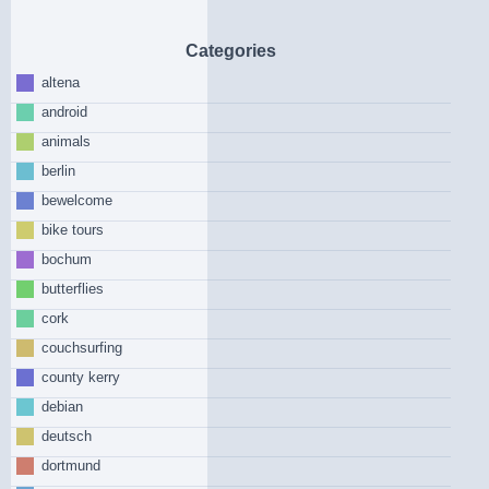
Categories
altena
android
animals
berlin
bewelcome
bike tours
bochum
butterflies
cork
couchsurfing
county kerry
debian
deutsch
dortmund