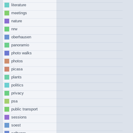
literature
meetings
nature
nrw
oberhausen
panoramio
photo walks
photos
picasa
plants
politics
privacy
psa
public transport
sessions
soest