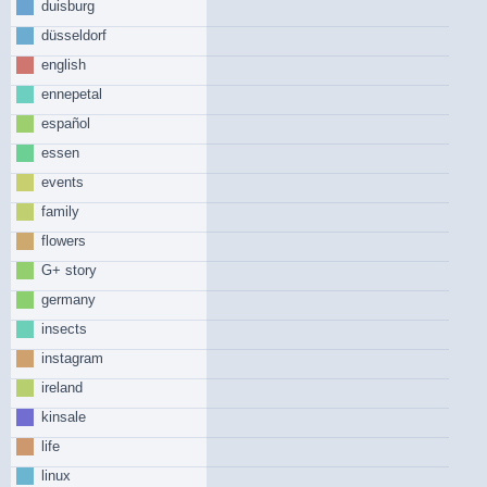
duisburg
düsseldorf
english
ennepetal
español
essen
events
family
flowers
G+ story
germany
insects
instagram
ireland
kinsale
life
linux