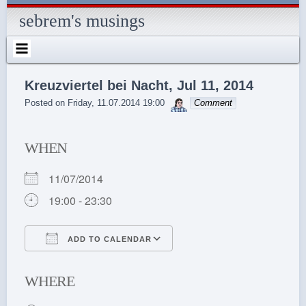
Skip
to
sebrem's musings
content
Kreuzviertel bei Nacht, Jul 11, 2014
sebrem
Posted on
Friday, 11.07.2014 19:00
Comment
WHEN
11/07/2014
19:00 - 23:30
ADD TO CALENDAR
Download ICS
Google Calendar
WHERE