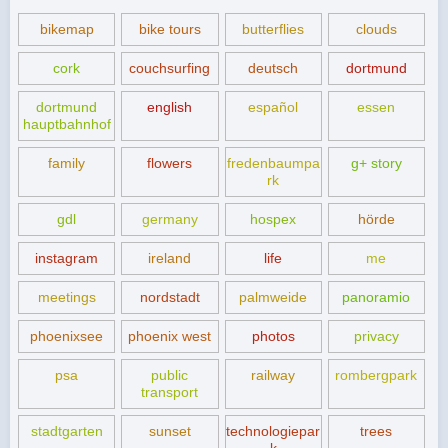
bikemap
bike tours
butterflies
clouds
cork
couchsurfing
deutsch
dortmund
dortmund
english
español
essen
hauptbahnhof
family
flowers
fredenbaumpa
g+ story
rk
gdl
germany
hospex
hörde
instagram
ireland
life
me
meetings
nordstadt
palmweide
panoramio
phoenixsee
phoenix west
photos
privacy
psa
public
railway
rombergpark
transport
stadtgarten
sunset
technologiepar
trees