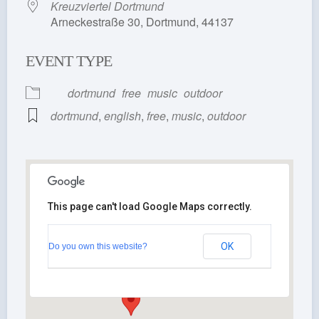
Kreuzviertel Dortmund
Arneckestraße 30, Dortmund, 44137
EVENT TYPE
dortmund
free
music
outdoor
dortmund
,
english
,
free
,
music
,
outdoor
This page can't load Google Maps correctly.
Kreuzviertel
Dortmund
Arneckestraße 30 -
OK
Do you own this website?
Dortmund
View Events