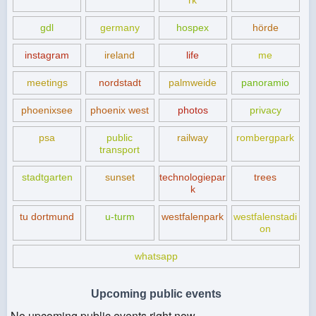
rk
gdl
germany
hospex
hörde
instagram
ireland
life
me
meetings
nordstadt
palmweide
panoramio
phoenixsee
phoenix west
photos
privacy
psa
public
railway
rombergpark
transport
stadtgarten
sunset
technologiepar
trees
k
tu dortmund
u-turm
westfalenpark
westfalenstadi
on
whatsapp
Upcoming public events
No upcoming public events right now