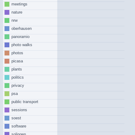
meetings
nature
nrw
oberhausen
panoramio
photo walks
photos
picasa
plants
politics
privacy
psa
public transport
sessions
soest
software
solingen