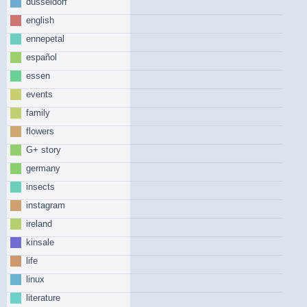
düsseldorf
english
ennepetal
español
essen
events
family
flowers
G+ story
germany
insects
instagram
ireland
kinsale
life
linux
literature