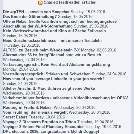
Shared feedreader articles
Die #rpTEN – jenseits von Snapchat
Sunday, 15.05.2016
Das Ende der Störerhaftung?
Sunday, 15.05.2016
Offene Netze: Große Koalition einigt sich auf bedingungslose
Abschaffung der WLAN-Störerhaftung
Sunday, 15.05.2016
Kein Werksschwimmbad und Kino auf Zeche Zollverein
Sunday, 15.05.2016
Neue Geschmackserlebnisse – mit unseren Testtafeln
Thursday, 12.05.2016
ALT036: zu Besuch beim Wendelstein 7-X
Monday, 02.05.2016
Alternativlos 36 ist fertig!Diesmal sind wir zu Besuch ...
Wednesday, 27.04.2016
Verfassungsgericht: Kein Recht auf Abstammungsklärung
Monday, 25.04.2016
Vorstellungsgespräch: Stärken und Schwächen
Sunday, 24.04.2016
How should you leverage LinkedIn in your job search?
Sunday, 24.04.2016
Altelier Anschnitt: Marc Bühren zeigt seine Werke
Wednesday, 20.04.2016
Verkehrsminister fordern umfassende Videoüberwachung im ÖPNV
Wednesday, 20.04.2016
Routing in Freifunk-Netzen
Wednesday, 20.04.2016
Vom Frühling, der niemals vergeht
Wednesday, 20.04.2016
Secret Eaters
Tuesday, 19.04.2016
Voyager 2 Discovers Eruption on Triton
Tuesday, 19.04.2016
Voyager 2 Enters Final Planetary Encounter
Tuesday, 19.04.2016
DPL elections 2016, congratulations Mehdi Dogguy!