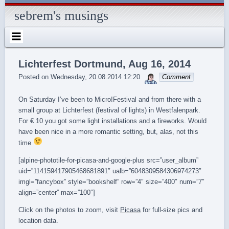
Skip
to
sebrem's musings
content
Lichterfest Dortmund, Aug 16, 2014
sebrem
Posted on
Wednesday, 20.08.2014 12:20
Comment
On Saturday I’ve been to Micro!Festival and from there with a
small group at Lichterfest (festival of lights) in Westfalenpark.
For € 10 you got some light installations and a fireworks. Would
have been nice in a more romantic setting, but, alas, not this
time
[alpine-phototile-for-picasa-and-google-plus src=”user_album”
uid=”114159417905468681891″ ualb=”6048309584306974273″
imgl=”fancybox” style=”bookshelf” row=”4″ size=”400″ num=”7″
align=”center” max=”100″]
Click on the photos to zoom, visit
Picasa
for full-size pics and
location data.