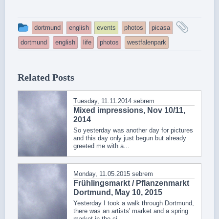
This
and
dortmund
english
events
photos
picasa
entry
tagge
dortmund
english
life
photos
westfalenpark
was
posted
Related Posts
in
Tuesday, 11.11.2014
sebrem
Mixed impressions, Nov 10/11,
2014
So yesterday was another day for pictures
and this day only just begun but already
greeted me with a...
Monday, 11.05.2015
sebrem
Frühlingsmarkt / Pflanzenmarkt
Dortmund, May 10, 2015
Yesterday I took a walk through Dortmund,
there was an artists' market and a spring
market in the ci...