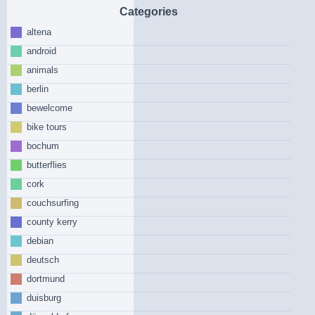
Categories
altena
android
animals
berlin
bewelcome
bike tours
bochum
butterflies
cork
couchsurfing
county kerry
debian
deutsch
dortmund
duisburg