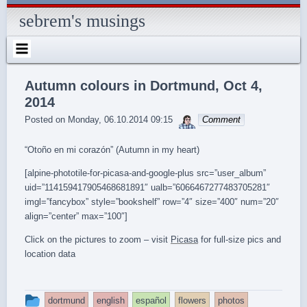
Skip
to
sebrem's musings
content
Autumn colours in Dortmund, Oct 4,
2014
sebrem
Posted on
Monday, 06.10.2014 09:15
Comment
“Otoño en mi corazón” (Autumn in my heart)
[alpine-phototile-for-picasa-and-google-plus src=”user_album”
uid=”114159417905468681891″ ualb=”6066467277483705281″
imgl=”fancybox” style=”bookshelf” row=”4″ size=”400″ num=”20″
align=”center” max=”100″]
Click on the pictures to zoom – visit
Picasa
for full-size pics and
location data
This
dortmund
english
español
flowers
photos