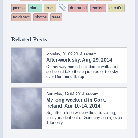
entry
and
picasa
plants
trees
dortmund
english
español
was
tagged
nordstadt
photos
trees
posted
in
Related Posts
Monday, 01.09.2014
sebrem
After-work sky, Aug 29, 2014
On my way home I decided to walk a bit
so I could take these pictures of the sky
over Dortmund-Barop...
Saturday, 19.04.2014
sebrem
My long weekend in Cork,
Ireland, Apr 10-14, 2014
So, after a long while without travelling, I
finally made it out of Germany again, even
if for only...