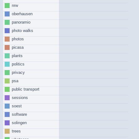
nrw
oberhausen
panoramio
photo walks
photos
picasa
plants
politics
privacy
psa
public transport
sessions
soest
software
solingen
trees