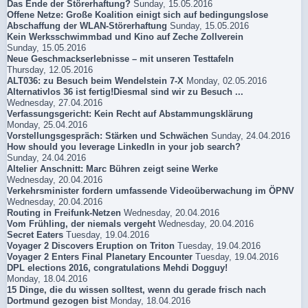
Das Ende der Störerhaftung?
Sunday, 15.05.2016
Offene Netze: Große Koalition einigt sich auf bedingungslose
Abschaffung der WLAN-Störerhaftung
Sunday, 15.05.2016
Kein Werksschwimmbad und Kino auf Zeche Zollverein
Sunday, 15.05.2016
Neue Geschmackserlebnisse – mit unseren Testtafeln
Thursday, 12.05.2016
ALT036: zu Besuch beim Wendelstein 7-X
Monday, 02.05.2016
Alternativlos 36 ist fertig!Diesmal sind wir zu Besuch ...
Wednesday, 27.04.2016
Verfassungsgericht: Kein Recht auf Abstammungsklärung
Monday, 25.04.2016
Vorstellungsgespräch: Stärken und Schwächen
Sunday, 24.04.2016
How should you leverage LinkedIn in your job search?
Sunday, 24.04.2016
Altelier Anschnitt: Marc Bühren zeigt seine Werke
Wednesday, 20.04.2016
Verkehrsminister fordern umfassende Videoüberwachung im ÖPNV
Wednesday, 20.04.2016
Routing in Freifunk-Netzen
Wednesday, 20.04.2016
Vom Frühling, der niemals vergeht
Wednesday, 20.04.2016
Secret Eaters
Tuesday, 19.04.2016
Voyager 2 Discovers Eruption on Triton
Tuesday, 19.04.2016
Voyager 2 Enters Final Planetary Encounter
Tuesday, 19.04.2016
DPL elections 2016, congratulations Mehdi Dogguy!
Monday, 18.04.2016
15 Dinge, die du wissen solltest, wenn du gerade frisch nach
Dortmund gezogen bist
Monday, 18.04.2016