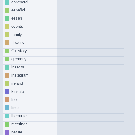
ennepetal
español
essen
events
family
flowers
G+ story
germany
insects
instagram
ireland
kinsale
life
linux
literature
meetings
nature