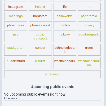
instagram
ireland
life
me
meetings
nordstadt
palmweide
panoramio
phoenixsee
phoenix west
photos
privacy
psa
public
railway
rombergpark
transport
stadtgarten
sunset
technologiepar
trees
k
tu dortmund
u-turm
westfalenpark
westfalenstadi
on
whatsapp
Upcoming public events
No upcoming public events right now
All events...