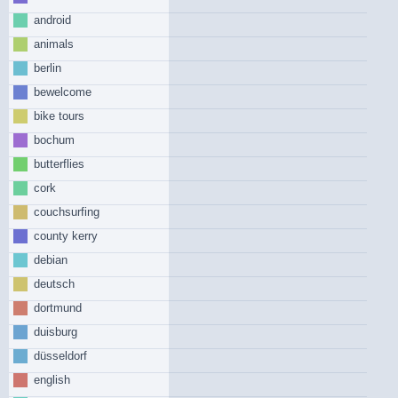
android
animals
berlin
bewelcome
bike tours
bochum
butterflies
cork
couchsurfing
county kerry
debian
deutsch
dortmund
duisburg
düsseldorf
english