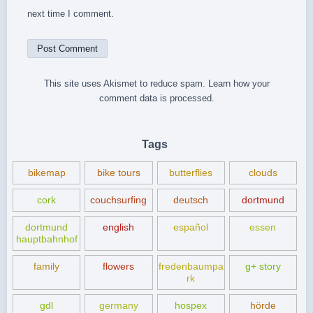
next time I comment.
This site uses Akismet to reduce spam.
Learn how your
comment data is processed.
Tags
bikemap
bike tours
butterflies
clouds
cork
couchsurfing
deutsch
dortmund
dortmund
english
español
essen
hauptbahnhof
family
flowers
fredenbaumpa
g+ story
rk
gdl
germany
hospex
hörde