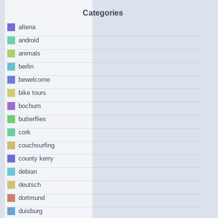
Categories
altena
android
animals
berlin
bewelcome
bike tours
bochum
butterflies
cork
couchsurfing
county kerry
debian
deutsch
dortmund
duisburg