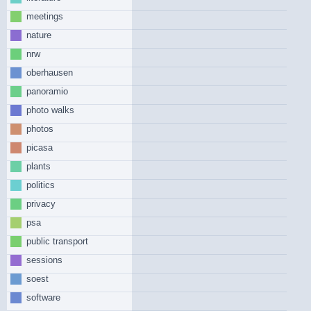
meetings
nature
nrw
oberhausen
panoramio
photo walks
photos
picasa
plants
politics
privacy
psa
public transport
sessions
soest
software