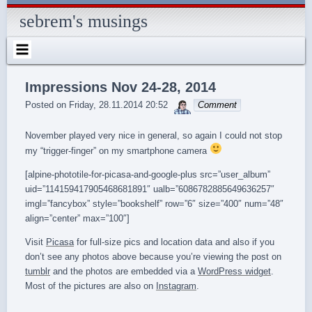
Skip
to
sebrem's musings
content
Impressions Nov 24-28, 2014
sebrem
Posted on
Friday, 28.11.2014 20:52
Comment
November played very nice in general, so again I could not stop
my “trigger-finger” on my smartphone camera
[alpine-phototile-for-picasa-and-google-plus src=”user_album”
uid=”114159417905468681891″ ualb=”6086782885649636257″
imgl=”fancybox” style=”bookshelf” row=”6″ size=”400″ num=”48″
align=”center” max=”100″]
Visit
Picasa
for full-size pics and location data and also if you
don’t see any photos above because you’re viewing the post on
tumblr
and the photos are embedded via a
WordPress widget
.
Most of the pictures are also on
Instagram
.