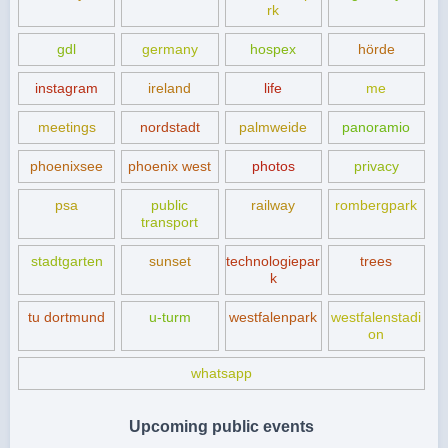
rk
gdl
germany
hospex
hörde
instagram
ireland
life
me
meetings
nordstadt
palmweide
panoramio
phoenixsee
phoenix west
photos
privacy
psa
public
railway
rombergpark
transport
stadtgarten
sunset
technologiepar
trees
k
tu dortmund
u-turm
westfalenpark
westfalenstadi
on
whatsapp
Upcoming public events