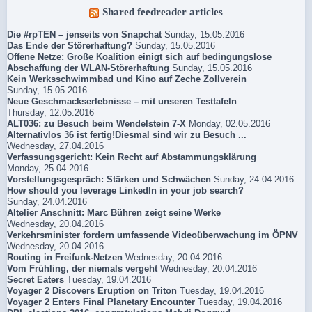
Shared feedreader articles
Die #rpTEN – jenseits von Snapchat
Sunday, 15.05.2016
Das Ende der Störerhaftung?
Sunday, 15.05.2016
Offene Netze: Große Koalition einigt sich auf bedingungslose
Abschaffung der WLAN-Störerhaftung
Sunday, 15.05.2016
Kein Werksschwimmbad und Kino auf Zeche Zollverein
Sunday, 15.05.2016
Neue Geschmackserlebnisse – mit unseren Testtafeln
Thursday, 12.05.2016
ALT036: zu Besuch beim Wendelstein 7-X
Monday, 02.05.2016
Alternativlos 36 ist fertig!Diesmal sind wir zu Besuch ...
Wednesday, 27.04.2016
Verfassungsgericht: Kein Recht auf Abstammungsklärung
Monday, 25.04.2016
Vorstellungsgespräch: Stärken und Schwächen
Sunday, 24.04.2016
How should you leverage LinkedIn in your job search?
Sunday, 24.04.2016
Altelier Anschnitt: Marc Bühren zeigt seine Werke
Wednesday, 20.04.2016
Verkehrsminister fordern umfassende Videoüberwachung im ÖPNV
Wednesday, 20.04.2016
Routing in Freifunk-Netzen
Wednesday, 20.04.2016
Vom Frühling, der niemals vergeht
Wednesday, 20.04.2016
Secret Eaters
Tuesday, 19.04.2016
Voyager 2 Discovers Eruption on Triton
Tuesday, 19.04.2016
Voyager 2 Enters Final Planetary Encounter
Tuesday, 19.04.2016