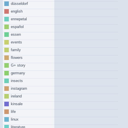
düsseldorf
english
ennepetal
español
essen
events
family
flowers
G+ story
germany
insects
instagram
ireland
kinsale
life
linux
literature