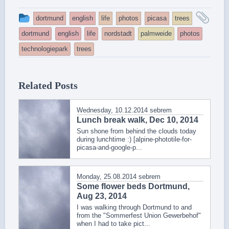
This
and
dortmund
english
life
photos
picasa
trees
entry
tag
dortmund
english
life
nordstadt
palmweide
photos
was
technologiepark
trees
posted
in
Related Posts
Wednesday, 10.12.2014
sebrem
Lunch break walk, Dec 10, 2014
Sun shone from behind the clouds today
during lunchtime :) [alpine-phototile-for-
picasa-and-google-p...
Monday, 25.08.2014
sebrem
Some flower beds Dortmund,
Aug 23, 2014
I was walking through Dortmund to and
from the "Sommerfest Union Gewerbehof"
when I had to take pict...