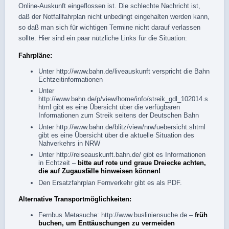
Online-Auskunft eingeflossen ist. Die schlechte Nachricht ist,
daß der Notfallfahrplan nicht unbedingt eingehalten werden kann,
so daß man sich für wichtigen Termine nicht darauf verlassen
sollte. Hier sind ein paar nützliche Links für die Situation:
Fahrpläne:
Unter
http://www.bahn.de/liveauskunft
verspricht die Bahn
Echtzeitinformationen
Unter
http://www.bahn.de/p/view/home/info/streik_gdl_102014.s
html
gibt es eine Übersicht über die verfügbaren
Informationen zum Streik seitens der Deutschen Bahn
Unter
http://www.bahn.de/blitz/view/nrw/uebersicht.shtml
gibt es eine Übersicht über die aktuelle Situation des
Nahverkehrs in NRW
Unter
http://reiseauskunft.bahn.de/
gibt es Informationen
in Echtzeit –
bitte auf rote und graue Dreiecke achten,
die auf Zugausfälle hinweisen können!
Den Ersatzfahrplan Fernverkehr gibt es als
PDF
.
Alternative Transportmöglichkeiten:
Fernbus Metasuche:
http://www.busliniensuche.de
–
früh
buchen, um Enttäuschungen zu vermeiden