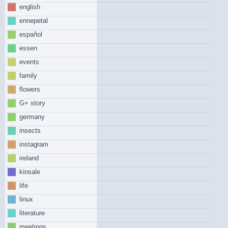
english
ennepetal
español
essen
events
family
flowers
G+ story
germany
insects
instagram
ireland
kinsale
life
linux
literature
meetings