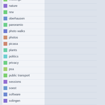
nature
nrw
oberhausen
panoramio
photo walks
photos
picasa
plants
politics
privacy
psa
public transport
sessions
soest
software
solingen