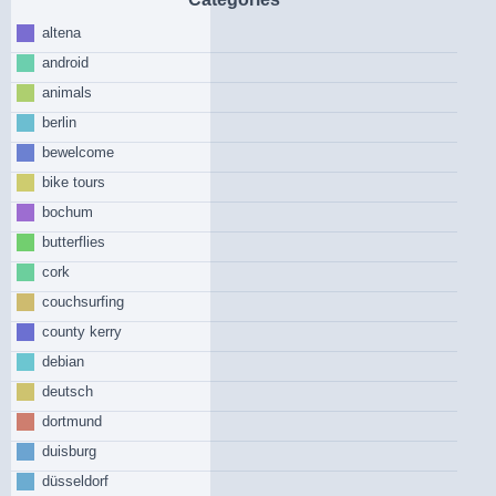
altena
android
animals
berlin
bewelcome
bike tours
bochum
butterflies
cork
couchsurfing
county kerry
debian
deutsch
dortmund
duisburg
düsseldorf