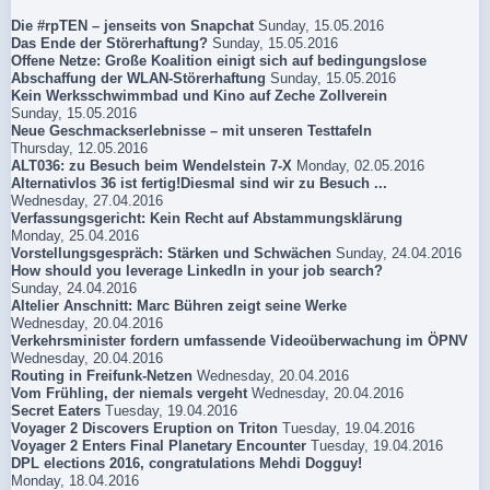
Die #rpTEN – jenseits von Snapchat
Sunday, 15.05.2016
Das Ende der Störerhaftung?
Sunday, 15.05.2016
Offene Netze: Große Koalition einigt sich auf bedingungslose
Abschaffung der WLAN-Störerhaftung
Sunday, 15.05.2016
Kein Werksschwimmbad und Kino auf Zeche Zollverein
Sunday, 15.05.2016
Neue Geschmackserlebnisse – mit unseren Testtafeln
Thursday, 12.05.2016
ALT036: zu Besuch beim Wendelstein 7-X
Monday, 02.05.2016
Alternativlos 36 ist fertig!Diesmal sind wir zu Besuch ...
Wednesday, 27.04.2016
Verfassungsgericht: Kein Recht auf Abstammungsklärung
Monday, 25.04.2016
Vorstellungsgespräch: Stärken und Schwächen
Sunday, 24.04.2016
How should you leverage LinkedIn in your job search?
Sunday, 24.04.2016
Altelier Anschnitt: Marc Bühren zeigt seine Werke
Wednesday, 20.04.2016
Verkehrsminister fordern umfassende Videoüberwachung im ÖPNV
Wednesday, 20.04.2016
Routing in Freifunk-Netzen
Wednesday, 20.04.2016
Vom Frühling, der niemals vergeht
Wednesday, 20.04.2016
Secret Eaters
Tuesday, 19.04.2016
Voyager 2 Discovers Eruption on Triton
Tuesday, 19.04.2016
Voyager 2 Enters Final Planetary Encounter
Tuesday, 19.04.2016
DPL elections 2016, congratulations Mehdi Dogguy!
Monday, 18.04.2016