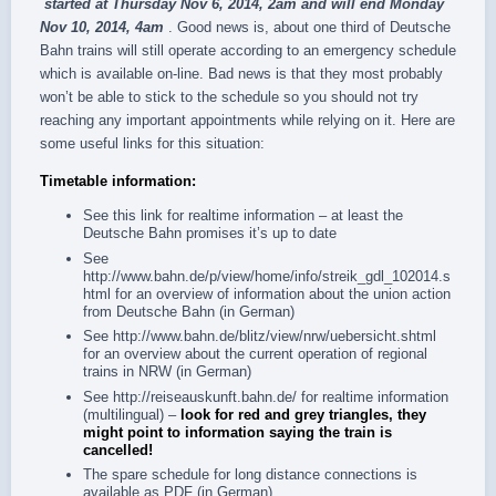
started at Thursday Nov 6, 2014, 2am and will end Monday
Nov 10, 2014, 4am
. Good news is, about one third of Deutsche
Bahn trains will still operate according to an emergency schedule
which is available on-line. Bad news is that they most probably
won’t be able to stick to the schedule so you should not try
reaching any important appointments while relying on it. Here are
some useful links for this situation:
Timetable information:
See
this link
for
realtime information
– at least the
Deutsche Bahn promises it’s up to date
See
http://www.bahn.de/p/view/home/info/streik_gdl_102014.s
html
for an overview of information about the union action
from Deutsche Bahn (in German)
See
http://www.bahn.de/blitz/view/nrw/uebersicht.shtml
for an overview about the current operation of regional
trains in NRW (in German)
See
http://reiseauskunft.bahn.de/
for realtime information
(multilingual) –
look for red and grey triangles, they
might point to information saying the train is
cancelled!
The spare schedule for long distance connections is
available as
PDF
(in German)