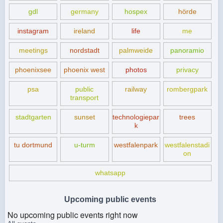
gdl
germany
hospex
hörde
instagram
ireland
life
me
meetings
nordstadt
palmweide
panoramio
phoenixsee
phoenix west
photos
privacy
psa
public
railway
rombergpark
transport
stadtgarten
sunset
technologiepar
trees
k
tu dortmund
u-turm
westfalenpark
westfalenstadi
on
whatsapp
Upcoming public events
No upcoming public events right now