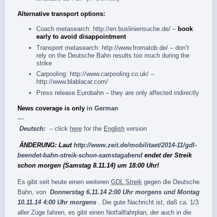
Alternative transport options:
Coach metasearch:
http://en.busliniensuche.de/
–
book
early to avoid disappointment
Transport metasearch:
http://www.fromatob.de/
– don’t
rely on the Deutsche Bahn results too much during the
strike
Carpooling:
http://www.carpooling.co.uk/
–
http://www.blablacar.com/
Press release
Eurobahn
– they are only affected indirectly
News coverage is only
in German
—
Deutsch:
– click
here
for the
English
version
ÄNDERUNG: Laut
http://www.zeit.de/mobilitaet/2014-11/gdl-
beendet-bahn-streik-schon-samstagabend
endet der Streik
schon morgen (Samstag 8.11.14) um 18:00 Uhr!
Es gibt seit heute einen weiteren
GDL Streik
gegen die Deutsche
Bahn, von
Donnerstag 6.11.14 2:00 Uhr morgens und Montag
10.11.14 4:00 Uhr morgens
. Die gute Nachricht ist, daß ca. 1/3
aller Züge fahren, es gibt einen Notfallfahrplan, der auch in die