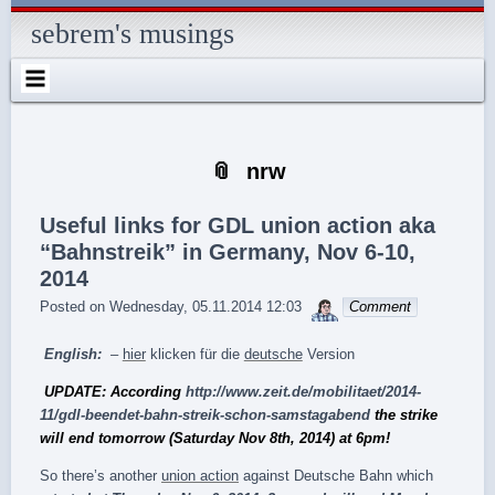
Skip
Skip
Skip
Skip
Skip
Skip
Skip
Skip
Skip
Skip
Skip
Skip
Skip
to
to
to
to
to
to
to
to
to
to
to
to
to
sebrem's musings
content
SEARCH-
RECENT-
RECENT-
ARCHIVES-
CATEGORIES-
METAWIDGET-
TAG_CLOUD-
EM_WIDGET-
LIKE-
ABOUTME_WIDGET-
RSS-
REALLYSIMPLETWITTERWIDGET-
2
POSTS-
COMMENTS-
2
2
WIDGET-
2
2
BOX-
2
2
2
2
2
2
FACEBOOK
nrw
Useful links for GDL union action aka
“Bahnstreik” in Germany, Nov 6-10,
2014
sebrem
Posted on
Wednesday, 05.11.2014 12:03
Comment
English:
–
hier
klicken für die
deutsche
Version
UPDATE: According
http://www.zeit.de/mobilitaet/2014-
11/gdl-beendet-bahn-streik-schon-samstagabend
the strike
will end tomorrow (Saturday Nov 8th, 2014) at 6pm!
So there’s another
union action
against Deutsche Bahn which