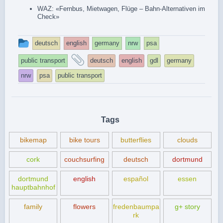
WAZ: «
Fernbus, Mietwagen, Flüge – Bahn-Alternativen im
Check
»
This
deutsch
english
germany
nrw
psa
entry
and
public transport
deutsch
english
gdl
germany
was
tagged
nrw
psa
public transport
posted
in
Tags
bikemap
bike tours
butterflies
clouds
cork
couchsurfing
deutsch
dortmund
dortmund
english
español
essen
hauptbahnhof
family
flowers
fredenbaumpa
g+ story
rk