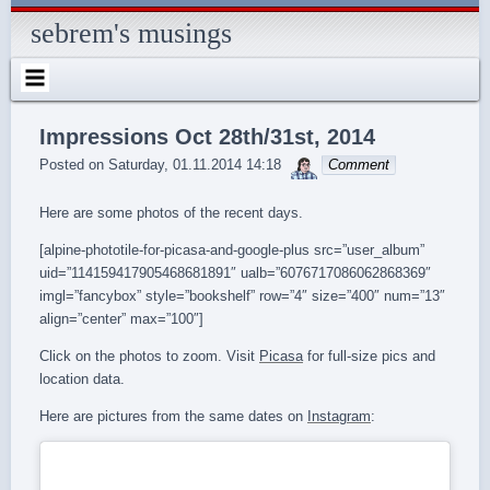
Skip
to
sebrem's musings
content
Impressions Oct 28th/31st, 2014
sebrem
Posted on
Saturday, 01.11.2014 14:18
Comment
Here are some photos of the recent days.
[alpine-phototile-for-picasa-and-google-plus src=”user_album”
uid=”114159417905468681891″ ualb=”6076717086062868369″
imgl=”fancybox” style=”bookshelf” row=”4″ size=”400″ num=”13″
align=”center” max=”100″]
Click on the photos to zoom. Visit
Picasa
for full-size pics and
location data.
Here are pictures from the same dates on
Instagram
: