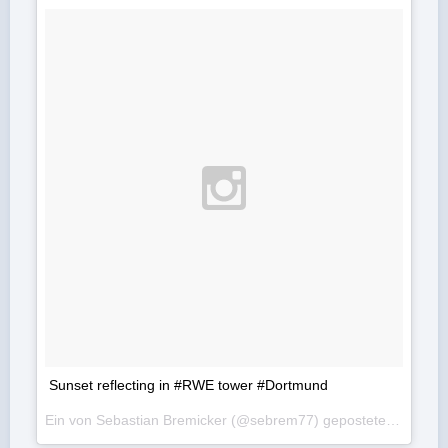
Sunset reflecting in #RWE tower #Dortmund
Ein von Sebastian Bremicker (@sebrem77) gepostetes Foto am