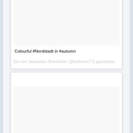
Colourful #Nordstadt in #autumn
Ein von Sebastian Bremicker (@sebrem77) gepostetes Foto am