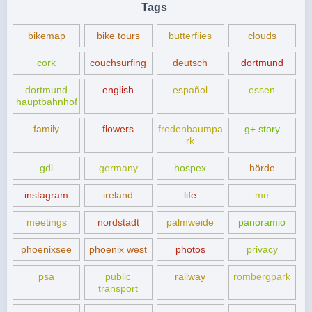
Tags
bikemap
bike tours
butterflies
clouds
cork
couchsurfing
deutsch
dortmund
dortmund
english
español
essen
hauptbahnhof
family
flowers
fredenbaumpa
g+ story
rk
gdl
germany
hospex
hörde
instagram
ireland
life
me
meetings
nordstadt
palmweide
panoramio
phoenixsee
phoenix west
photos
privacy
psa
public
railway
rombergpark
transport