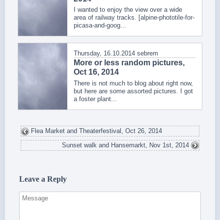
I wanted to enjoy the view over a wide
area of railway tracks. [alpine-phototile-for-
picasa-and-goog...
Thursday, 16.10.2014
sebrem
More or less random pictures,
Oct 16, 2014
There is not much to blog about right now,
but here are some assorted pictures. I got
a foster plant...
Flea Market and Theaterfestival, Oct 26, 2014
Sunset walk and Hansemarkt, Nov 1st, 2014
Leave a Reply