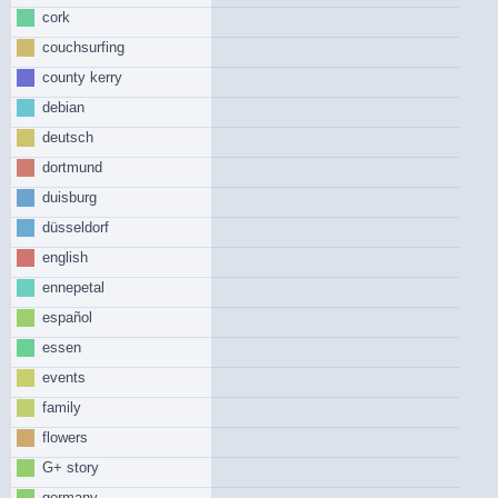
cork
couchsurfing
county kerry
debian
deutsch
dortmund
duisburg
düsseldorf
english
ennepetal
español
essen
events
family
flowers
G+ story
germany