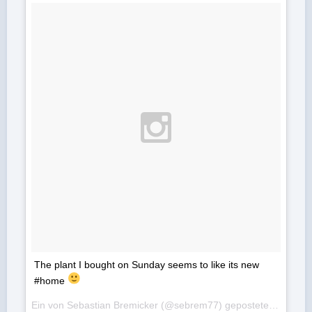
The plant I bought on Sunday seems to like its new
#home
Ein von Sebastian Bremicker (@sebrem77) gepostetes Foto am