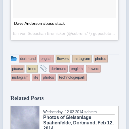
Dave Anderson #bass stack
Ein von Sebastian Bremicker (@sebrem77) gepostetes Foto am
This
dortmund
english
flowers
instagram
photos
entry
and
picasa
trees
dortmund
english
flowers
was
tagged
instagram
life
photos
technologiepark
posted
in
Related Posts
Wednesday, 12.02.2014
sebrem
Photos of Gleisanlage
Spähenfelde, Dortmund, Feb 12,
2014