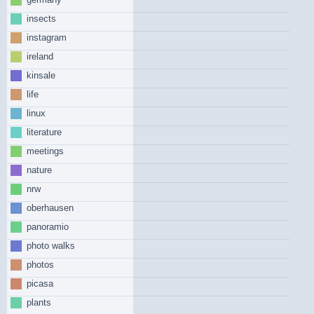
insects
instagram
ireland
kinsale
life
linux
literature
meetings
nature
nrw
oberhausen
panoramio
photo walks
photos
picasa
plants