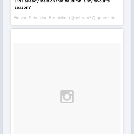
Did I already mention that #autumn is my favourite
season?
Ein von Sebastian Bremicker (@sebrem77) gepostetes Foto am